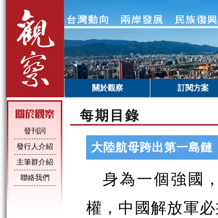
關於觀察
訂閱方案
每期目錄
發刊詞
大陸航母跨出第一島鏈
發行人介紹
主筆群介紹
身為一個強國
聯絡我們
權，中國解放軍必