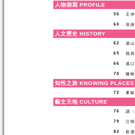
人物側寫 PROFILE
王
56
浪跡
60
人文歷史 HISTORY
湯
62
我
65
溪
66
陳
70
知性之旅 KNOWING PLACES
東
72
藝文天地 CULTURE
讀
76
江
79
祭酒
82