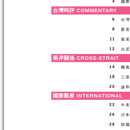
國
4
台灣時評 COMMENTARY
台
6
蔡英
8
蔡
11
台
12
兩岸關係 CROSS-STRAIT
颶
14
三
18
論
20
國際觀察 INTERNATIONAL
中
22
日
26
韓
28