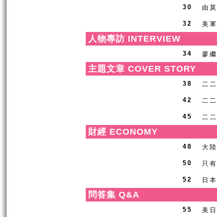
由
30
美
32
人物專訪 INTERVIEW
廖
34
主題文章 COVER STORY
二
38
二二
42
二
45
財經 ECONOMY
大
48
只有
50
日
52
問答集 Q&A
美
55