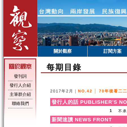
關於觀察
訂閱方案
每期目錄
發刊詞
發行人介紹
2017年2月｜
NO.42 │ 70年後看二
主筆群介紹
發行人的話 PUBLISHER'S NO
聯絡我們
不
1
新聞速讀 NEWS FRONT