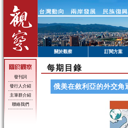
關於觀察
訂閱方案
每期目錄
發刊詞
俄美在敘利亞的外交角
發行人介紹
主筆群介紹
聯絡我們