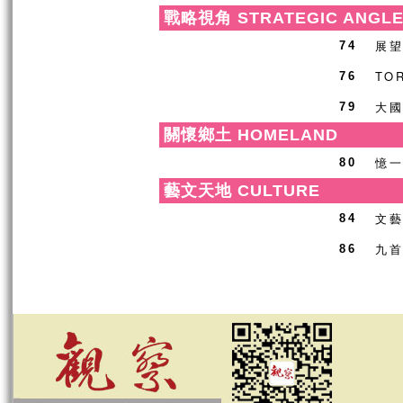
戰略視角 STRATEGIC ANGL
展
74
TO
76
大
79
關懷鄉土 HOMELAND
憶
80
藝文天地 CULTURE
文
84
九
86