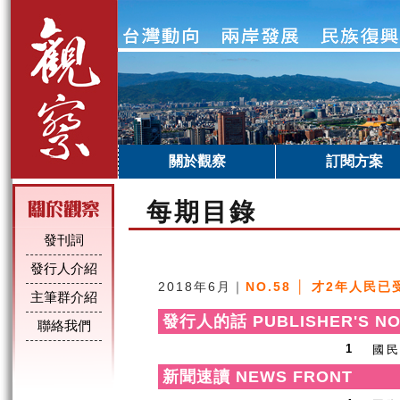
關於觀察
訂閱方案
每期目錄
發刊詞
發行人介紹
2018年6月｜
NO.58 │ 才2年人民
主筆群介紹
發行人的話 PUBLISHER'S NO
聯絡我們
國
1
新聞速讀 NEWS FRONT