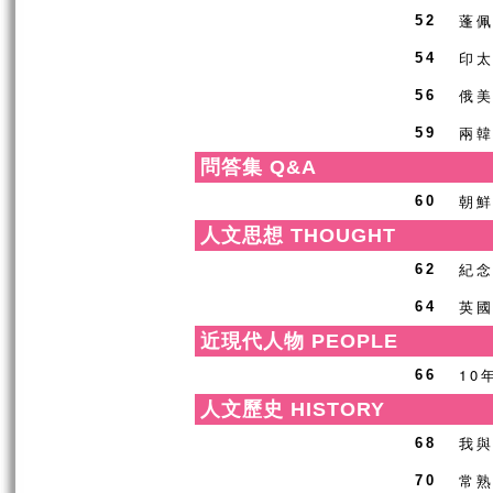
蓬
52
印太
54
俄
56
兩
59
問答集 Q&A
朝
60
人文思想 THOUGHT
紀念
62
英
64
近現代人物 PEOPLE
10
66
人文歷史 HISTORY
我
68
常
70