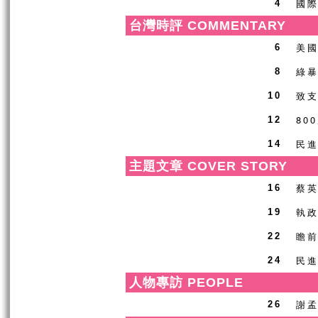
國
4
台灣時評 COMMENTARY
美國
6
綠
8
致
10
80
12
民
14
主題文章 COVER STORY
蔡
16
執
19
瞻前
22
民
24
人物專訪 PEOPLE
謝孟
26