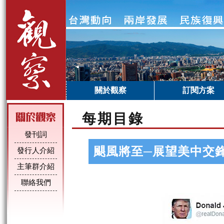
關於觀察
訂閱方案
每期目錄
發刊詞
颶風將至─展望美中交
發行人介紹
主筆群介紹
聯絡我們