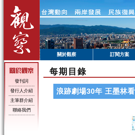
關於觀察
訂閱方案
每期目錄
發刊詞
浪跡劇場30年 王墨林
發行人介紹
主筆群介紹
聯絡我們