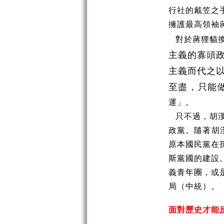
行社的戴笠之
擁護最高領袖
對於蔣狸貓
主義的寡頭
主義而代之
至盡，只能
運」。
只不過，胡
政黨。隨著胡
原本國民黨在
斯黨國的建設
義青年團，或
局（中統）。
面對歷史才能