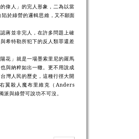
界的偉人」的完人形象，二為以當
自陷於綠營的邏輯思維
，又不願面
承認蔣並非完人，在許多問題上確
這與希特勒所犯下的反人類罪還差
太陽花」就是一場墨索里尼的羅馬
，也與納粹如出一轍。更不用說成
榨台灣人民的歷史，這種行徑大開
翼殺人魔布里維克（Anders
榮，獨派與綠營可說功不可沒。