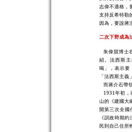
志偉不適格，
支持反希特勒
因為，要說蔣
二次下野成為
朱偉競博士在
紹。法西斯主
喝」，表示要
「法西斯主義
而蔣介石帶領
1931年
山的《建國大
開第三次全國
《訓政時期約
民到自己住所