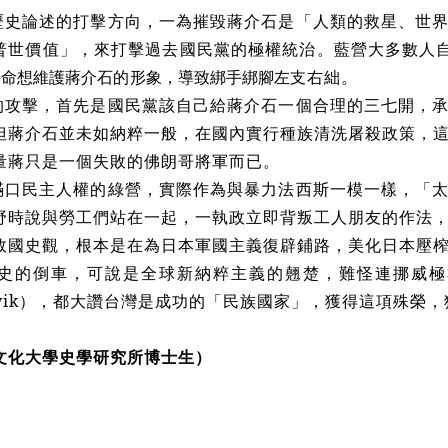
歷史論述的打擊方向，一為摧毀蔣介石是「人類的救星、世
普世價值」，來打擊過去國民黨的極權統治。藍營大多數人
拼命想維護蔣介石的形象，導致綁手綁腳左
支右絀。
的攻擊，首先是國民黨該自己給蔣介石一個合理的三七開，
但蔣介石並未如納粹一般，在國內實行種族清洗屠殺政策，
量蔣只是一個失敗的佛朗哥將軍而已。
滿口民主人權的綠營，實際作為與暴力法西斯一模一樣，「
野時說與勞工們站在一起，一執政立即背叛工人朋友的作法
敗國史觀，根本是在為日本軍國主義復辟鋪路，美化日本壓
史的倒車，可說是全球新納粹主義的翹楚，難怪連挪威極右
Breivik），都大讚台灣是成功的「民族國家」，獲得這項殊
文化大學史學研究所博士生）