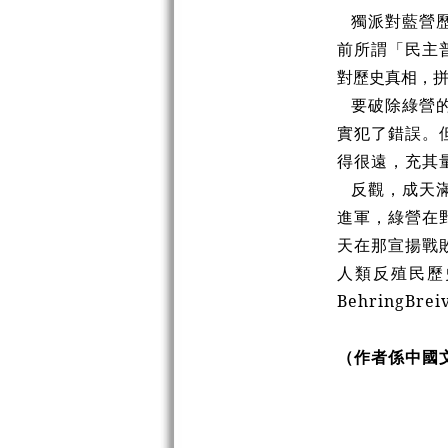
獨派對藍營
前所謂「民主
對歷史真相，
要破除綠營
實犯了錯誤。
得很遠，充其
反觀，成天
進軍，綠營在
天在那宣揚戰
人類反殖民歷
Behring
（作者係中國