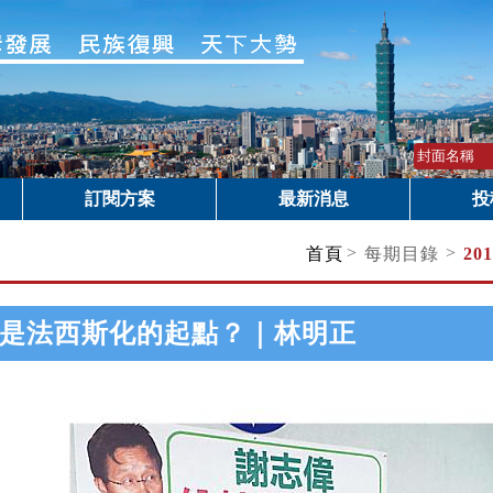
訂閱方案
最新消息
投
>
>
首頁
每期目錄
20
是法西斯化的起點？｜林明正