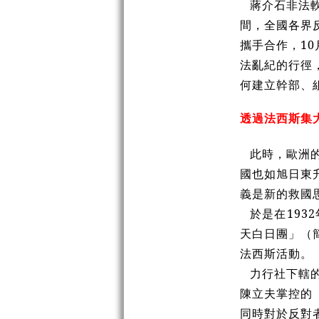
蔣介石非法
間，全國各界
攜手合作，1
法亂紀的行徑
何建立幹部、
透過法西斯集
此時，歐洲
國也如旭日東
義是新的救國
於是在19
天白日團」（
法西斯活動。
力行社下轄
陳立夫掌控的
同時對於反對