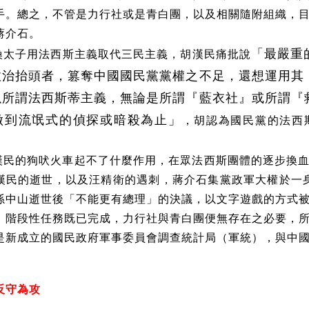
手。總之，不管是力行社或是青白團，以及相關隨附組織，
蔣介石。
換太子用法西斯主義取代三民主義，胡漢民痛批說
「最嚴重
政治抬頭者，篡奪中國國民黨黨權之不足，還想運用其
以所謂法西斯蒂主義，無論是所謂『藍衣社』或所謂『
，胡認為國民黨的法西
做到流氓式的偵探或暗殺為止」
漢民的狗吠火車起不了什麼作用，在眾法西斯團體的逐步換
漢民的逝世，以及汪精衛的遇刺，蔣介石集黨政軍大權於一身，
孫中山逝世後「不能更有總理」的決議，以文字遊戲的方式
。階段性任務既已完成，力行社與青白團便無存在之必要，
是新成立的國民政府軍事委員會調查統計局（軍統），與中
反守為攻