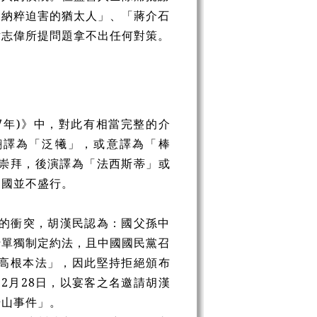
受納粹迫害的猶太人」、「蔣介石
謝志偉所提問題拿不出任何對策。
37年)》中，對此有相當完整的介
m翻譯為「泛犧」，或意譯為「棒
崇拜，後演譯為「法西斯蒂」或
中國並不盛行。
。
大的衝突，胡漢民認為：國父孫中
行單獨制定約法，且中國國民黨召
高根本法」，因此堅持拒絕頒布
2月28日，以宴客之名邀請胡漢
湯山事件」。