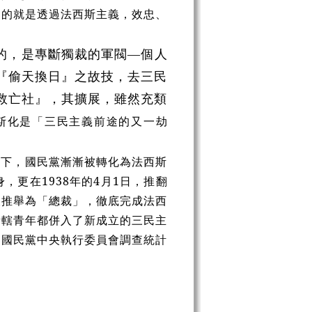
目的就是透過法西斯主義，效忠、
的，是專斷獨裁的軍閥—個人
『偷天換日』之故技，去三民
救亡社』，其擴展，雖然充類
斯化是「三民主義前途的又一劫
血下，國民黨漸漸被轉化為法西斯
更在1938年的4月1日，推翻
被推舉為「總裁」，徹底完成法西
所轄青年都併入了新成立的三民主
國國民黨中央執行委員會調查統計