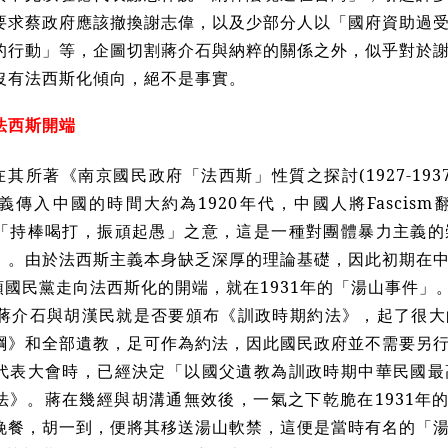
要求蔡政府應該撤換謝志偉，以及少部分人以「國府資助過
的行動」等，企圖切割蔣介石與納粹的關係之外，似乎對於
沒有法西斯化傾向，絕不是事實。
法西斯開端
其所著《南京國民政府「法西斯」性質之探討(1927-19
義傳入中國的時間大約為1920年代，中國人將Fascis
「持棒喝打，振頑起愚」之意，這是一種對團體暴力主義的
」。由於法西斯主義本身缺乏深厚的理論基礎，因此初期在
國民黨走向法西斯化的開端，就在1931年的「湯山事件」
初，蔣介石與胡漢民就是否要頒布《訓政時期約法》，起了很
綱》和全部遺教，足可作為約法，因此國民政府並不需要另
代表大會時，已經決定「以國父遺教為訓政時期中華民國最
法》。蔣在幾經與胡溝通無效後，一氣之下乾脆在1931年的
晚餐，胡一到，便將其移送湯山軟禁，這便是當時有名的「