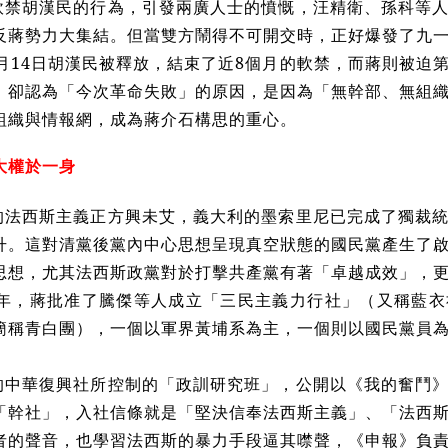
軟禁胡漢民的行為，引發兩廣人士的憤慨，汪精衛、孫科等
反蔣勢力大集結。但當雙方鬧得不可開交時，正好爆發了九
0月14日胡漢民被釋放，結束了近8個月的軟禁，而蔣則被迫
，卻認為「今次革命失敗」的原因，是因為「無幹部、無組
組織與情報網，成為蔣介石構思的重心。
大權於一身
的法西斯主義正方興未艾，義大利的墨索里尼已完成了獨裁
升。這對清黨後黨內中心思想呈現真空狀態的國民黨產生了
思想，尤其法西斯政黨對於打擊共產黨有著「卓越成效」，
32年，蔣批准了騰傑等人成立「三民主義力行社」（又稱藍
簡稱青白團），一個以軍界黃埔系為主，一個則以國民黨員
的中華復興社所控制的「政訓研究班」，公開以《我的奮鬥
「幹社」，入社信條就是「堅決信奉法西斯主義」、「法西
者的聲音，也學習法西斯的暴力手段逼其噤聲，《申報》負