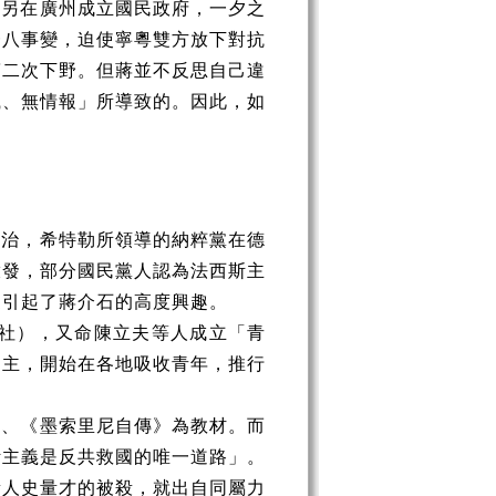
人另在廣州成立國民政府，一夕之
一八事變，迫使寧粵雙方放下對抗
第二次下野。但蔣並不反思自己違
織、無情報」所導致的。因此，如
統治，希特勒所領導的納粹黨在德
啟發，部分國民黨人認為法西斯主
更引起了蔣介石的高度興趣。
衣社），又命陳立夫等人成立「青
為主，開始在各地吸收青年，推行
》、《墨索里尼自傳》為教材。而
斯主義是反共救國的唯一道路」。
責人史量才的被殺，就出自同屬力