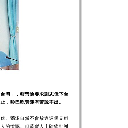
在台灣」，藍營除要求謝志偉下台
又止，啞巴吃黃蓮有苦說不出。
撻伐。獨派自然不會放過這個見縫
多人的憤慨。但藍營人士除痛批謝