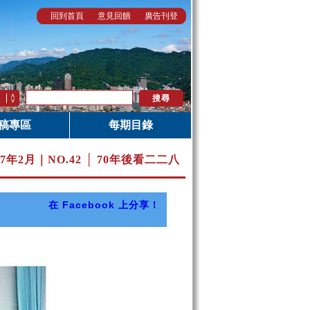
回到首頁
意見回饋
廣告刊登
稿專區
每期目錄
17年2月｜
NO.42 │ 70年後看二二八
在 Facebook 上分享！