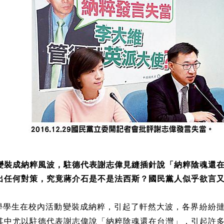
變裝成納粹風波，駐德代表謝志偉見縫插針說「納粹陰魂還
出任何對策，究竟蔣介石是不是法西斯？國民黨人似乎欲言
學學生在校內活動變裝成納粹，引起了軒然大波，各界紛紛
其中尤以駐德代表謝志偉說「納粹陰魂還在台灣」，引起許