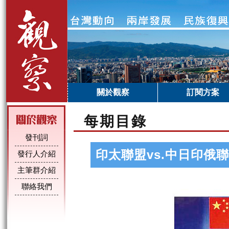
關於觀察
訂閱方案
每期目錄
發刊詞
印太聯盟vs.中日印俄
發行人介紹
主筆群介紹
聯絡我們