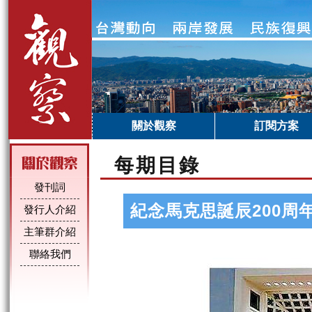
關於觀察
訂閱方案
每期目錄
發刊詞
紀念馬克思誕辰200周
發行人介紹
主筆群介紹
聯絡我們