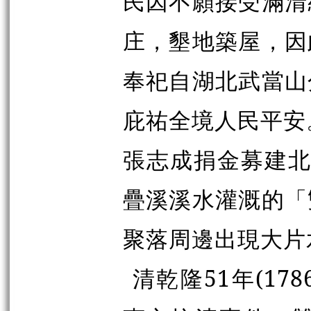
民因不願接受滿清
庄，墾地築屋，因
奉祀自湖北武當山
庇祐全境人民平安。
張志成捐金募建北極
疊溪溪水灌溉的「
聚落周邊出現大片
清乾隆51年(1