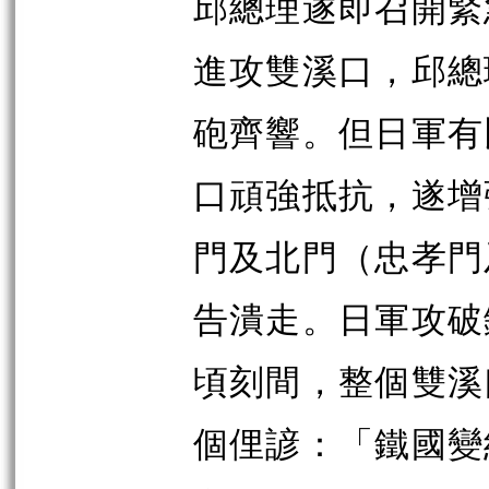
邱總理遂即召開緊
進攻雙溪口，邱總
砲齊響。但日軍有
口頑強抵抗，遂增
門及北門（忠孝門
告潰走。日軍攻破
頃刻間，整個雙溪
個俚諺：「鐵國變