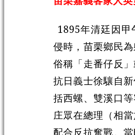
苗栗嘉義客家人英
1895年清廷因
侵時，苗栗鄉民為
俗稱「走番仔反」
抗日義士徐驤自新
括西螺、雙溪口等
庄眾在總理（相當
配合反抗奮戰。當