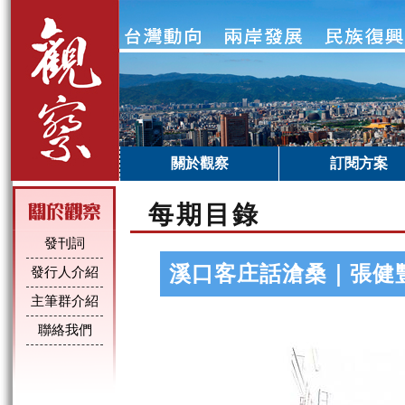
關於觀察
訂閱方案
每期目錄
發刊詞
溪口客庄話滄桑｜張健
發行人介紹
主筆群介紹
聯絡我們