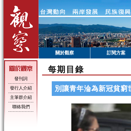
關於觀察
訂閱方案
每期目錄
發刊詞
別讓青年淪為新冠貧窮
發行人介紹
主筆群介紹
聯絡我們