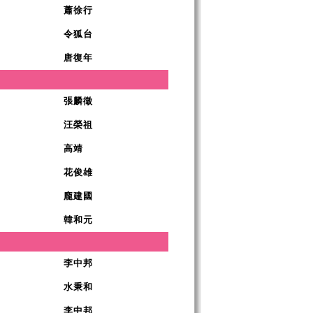
蕭徐行
令狐台
唐復年
張麟徵
汪榮祖
高靖
花俊雄
龐建國
韓和元
李中邦
水秉和
李中邦