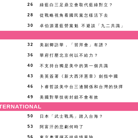
綠藍白三足鼎立會取代藍綠對立？
26
從戰略視角看國民黨怎樣活下去
28
卓伯源選藍營黨魁 不避談「九二共識」
30
美副卿訪華，「習拜會」有譜？
32
華府打壓北京何以不給力？
36
不支持台獨是美中的第一個共識
40
美英簽署《新大西洋憲章》劍指中國
43
卜睿哲談美中台三邊關係和台灣的抉擇
46
美國對華技術封鎖不會有效
49
TERNATIONAL
日本「武士戰馬」踏入台海？
50
阿富汗的悲劇何時了
53
東京奧運揮不掉疫情風險
56