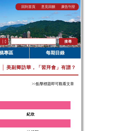
回到首頁
意見回饋
廣告刊登
稿專區
每期目錄
96 │ 美副卿訪華，「習拜會」有譜？
>>點擊標題即可觀看文章
紀欣