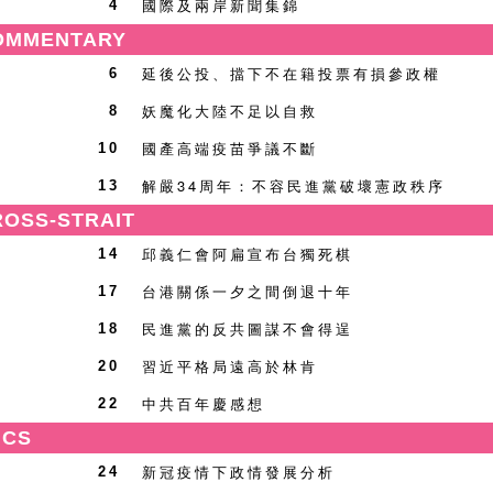
國際及兩岸新聞集錦
4
MMENTARY
延後公投、擋下不在籍投票有損參政權
6
妖魔化大陸不足以自救
8
國產高端疫苗爭議不斷
10
解嚴34周年：不容民進黨破壞憲政秩序
13
OSS-STRAIT
邱義仁會阿扁宣布台獨死棋
14
台港關係一夕之間倒退十年
17
民進黨的反共圖謀不會得逞
18
習近平格局遠高於林肯
20
中共百年慶感想
22
ICS
新冠疫情下政情發展分析
24