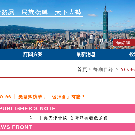
訂閱方案
最新消息
投
>
>
首頁
每期目錄
NO.
NO.96 │ 美副卿訪華，「習拜會」有譜？
BLISHER'S NOTE
中美天津會談 台灣只有看戲的份
1
WS FRONT