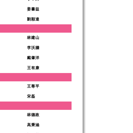
姜書益
劉順達
林建山
李沃牆
戴肇洋
王有康
王尊平
宋磊
林德政
高秉涵