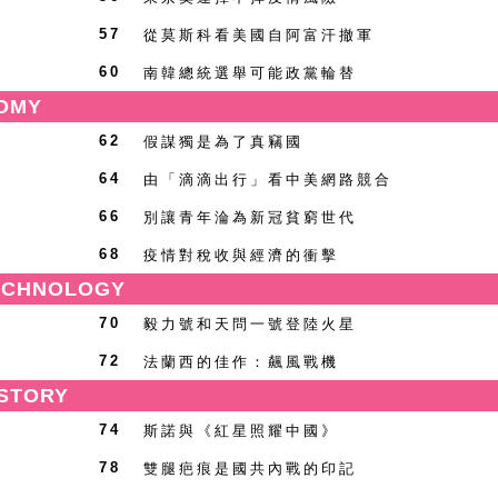
從莫斯科看美國自阿富汗撤軍
57
南韓總統選舉可能政黨輪替
60
OMY
假謀獨是為了真竊國
62
由「滴滴出行」看中美網路競合
64
別讓青年淪為新冠貧窮世代
66
疫情對稅收與經濟的衝擊
68
CHNOLOGY
毅力號和天問一號登陸火星
70
法蘭西的佳作：飆風戰機
72
STORY
斯諾與《紅星照耀中國》
74
雙腿疤痕是國共內戰的印記
78