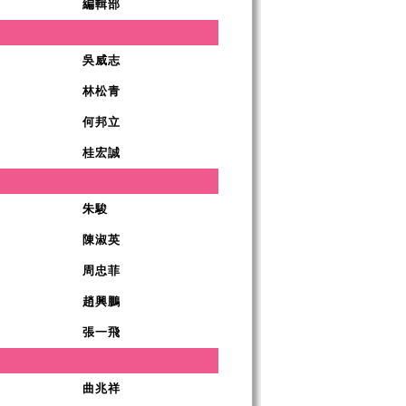
編輯部
吳威志
林松青
何邦立
桂宏誠
朱駿
陳淑英
周忠菲
趙興鵬
張一飛
曲兆祥