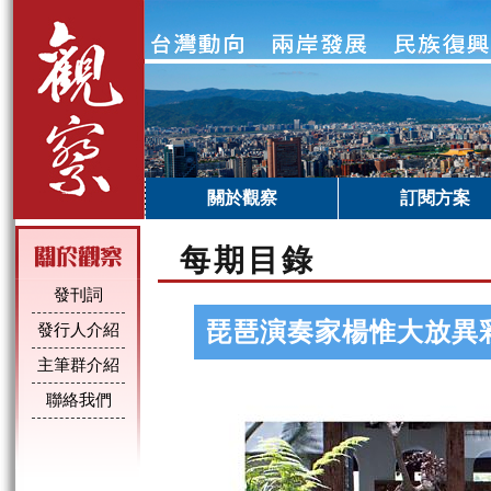
關於觀察
訂閱方案
每期目錄
發刊詞
琵琶演奏家楊惟大放異
發行人介紹
主筆群介紹
聯絡我們