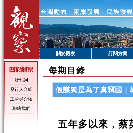
關於觀察
訂閱方案
每期目錄
發刊詞
假謀獨是為了真竊國｜
發行人介紹
主筆群介紹
聯絡我們
五年多以來，蔡