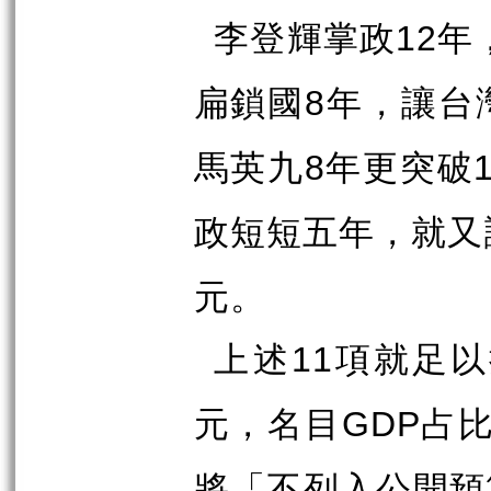
李登輝掌政
年
12
扁鎖國
年，讓台
8
馬英九
年更突破
8
政短短五年，就又
元。
上述
項就足以
11
元，名目
占
GDP
將「不列入公開預