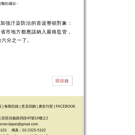
為加強汙染防治的首波整頓對象：
的省市地方都應該納入嚴格監管，
前六分之一了。
回目錄
區
|
每期目錄
|
意見回饋
|
廣告刊登
|
FACEBOOK
大安區信義路四段45號10樓之2
erver.taipei@gmail.com
5101 傳真：02-2325-5102