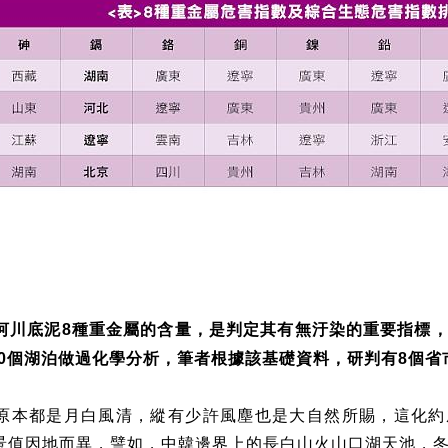
河川底泥
種重金屬的含量，是判定其有無汙染的重要指標
8
個湖泊做過化學分析，筆者根據該基礎資料，研判有
個省
0
8
原本都是月白風清，縱有少許風塵也是大自然所賜，這化約
景值因地而異，譬如，中韓邊界上的長白山火山口湖天池，