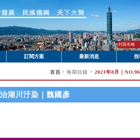
訂閱方案
最新消息
投
>
>
首頁
每期目錄
2021年8月｜
NO.
治湖川汙染｜魏國彥