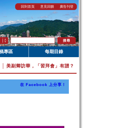
回到首頁
意見回饋
廣告刊登
稿專區
每期目錄
96 │ 美副卿訪華，「習拜會」有譜？
在 Facebook 上分享！