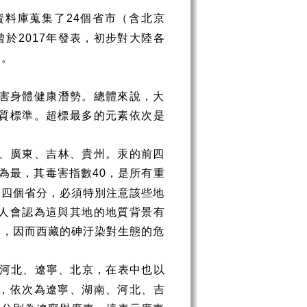
資料庫蒐集了
個省市（含北京
24
曾於
年發表，初步對大陸各
2017
中。
害身體健康潛勢。總體來說，大
質標準。超標最多的元素依次是
、廣東、吉林、貴州。汞的前四
為最，其毒害指數
，是所有重
40
的四個省分，必須特別注意該些地
人會認為這與其地的地質背景有
響，因而西藏的砷汙染對生態的危
河北、遼寧、北京，在表中也以
，依次為遼寧、湖南、河北、吉