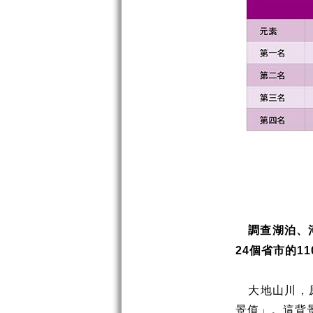
調查湖泊、
個省市的
24
11
大地山川，
景值」。這背