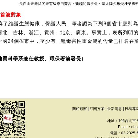
入首波對象
為了維護生態健康，保護人民，筆者認為下列
個省市應列
8
河北、吉林、浙江、貴州、北京、廣東。事實上，表所列明
全國
個省市中，至少有一種毒害性重金屬的含量已排名在
24
地質科學系兼任教授、環保署前署長）
關於觀察
|
訂閱方案
|
最新消息
|
投稿專
地址：106台北市
Email：
obs
電話：02-2325-