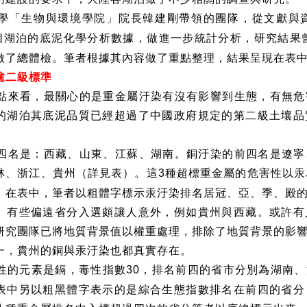
學「生物與環境學院」院長韓建剛帶領的團隊，從文獻與
個湖泊的底泥化學分析數據，做進一步統計分析，研究結果
做了總體檢。筆者根據其內容做了重點整理，結果呈現在表
逾二級標準
點來看，最關心的是重金屬汙染有沒有影響到生態，有無危
的湖泊其底泥品質已經超過了中國政府規定的第二級土壤品
四名是：西藏、山東、江蘇、湖南。銅汙染的前四名是遼寧
林、浙江、貴州（詳見表）。這
種超標重金屬的危害性以汞
3
。在表中，筆者以粗體字標示汞汙染排名居冠、亞、季、殿
。有些偏遠省分入選頗讓人意外，例如貴州與西藏。或許有
研究團隊已將地質背景值以權重處理，排除了地質背景的影
一，貴州的銅與汞汙染也都真實存在。
性的元素是鎘，毒性指數
，排名前四的省市分別為湖南、
30
表中另以粗黑體字表示的是綜合生態指數排名在前四的省分