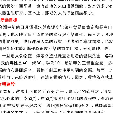
來的黃沙；而平常，也有當地的火山活動殘餘，對水質多少
人體生理研究，基本上，那裡的人為汙染應該很少。
蹤汙染目標
台灣中部的日月潭潭水與底泥所記錄的背景值肯定和長白山
境史，也反映了日月潭周邊的建設與汙染事件。簡言之，各
的背景歷史，也摻雜著人為的影響，後者如果導致超標，也
曾列出
種重金屬作為追蹤汙染的首要目標，分別是砷、鎘
8
，一旦進入食物鏈，鐵定會造成嚴重飲用者的健康危害。各
麼汞的毒性是
，鎘
，砷為
，是最毒的三種重金屬。多
40
30
10
屬的流布展開調查，嚴格管制工廠使用相關的金屬。然而，
量排放，或繞道偷排、違法棄置的情形，因之，環境監測就
文明建設
泊眾多，占國土面積將近百分之一，是大地的碗與盆，收集
包括外來的汙染物質；在物質搬運從源到匯的過程中，湖泊
湖泊裡採集底泥與岩芯，送回實驗室做細緻分析，就能診斷
明建設的要求下，大陸各湖泊做了不少相關的調查與研究。