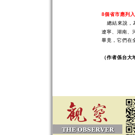
個省市應列
8
總結來說，
遼寧、湖南、
畢竟，它們在
（作者係台大