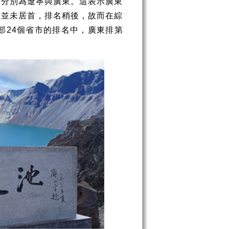
，分別為遼寧與廣東。這表示廣東
量並未居首，排名稍後，故而在綜
部
個省市的排名中，廣東排第
24