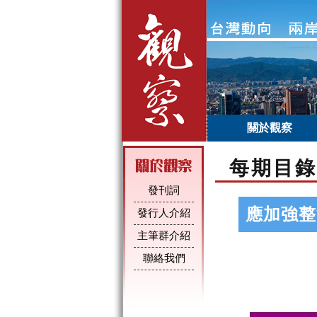
關於觀察
每期目錄
發刊詞
應加強整
發行人介紹
主筆群介紹
聯絡我們