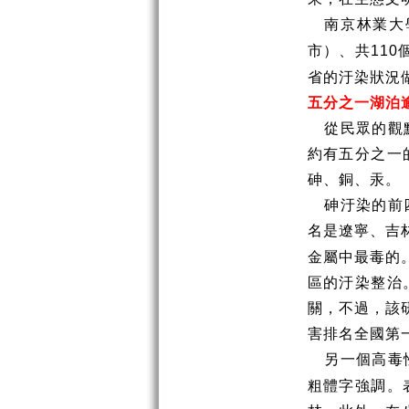
南京林業大
市）、共
110
省的汙染狀況
五分之一湖泊
從民眾的觀
約有五分之一
砷、銅、汞。
砷汙染的前
名是遼寧、吉
金屬中最毒的
區的汙染整治
關，不過，該
害排名全國第
另一個高毒
粗體字強調。