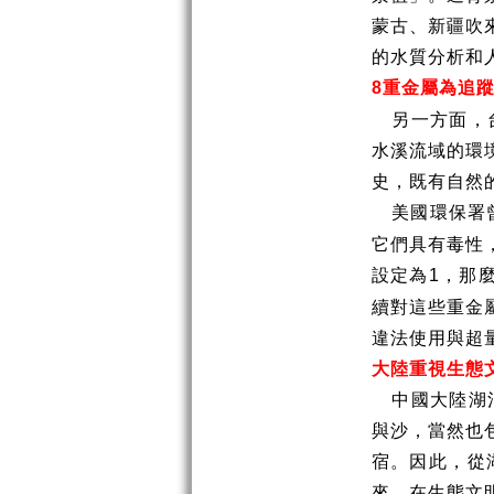
蒙古、新疆吹
的水質分析和
重金屬為追
8
另一方面，
水溪流域的環
史，既有自然
美國環保署
它們具有毒性
設定為
，那
1
續對這些重金
違法使用與超
大陸重視生態
中國大陸湖
與沙，當然也
宿。因此，從
來，在生態文