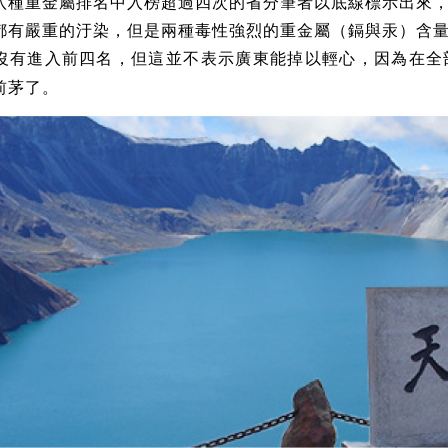
八種重金屬排名中入榜超過四次的省分筆者以底線標示出來
都有嚴重的汙染，但是兩種毒性強烈的重金屬（鎘與汞）含
沒有進入前四名，但這並不表示廣東能掉以輕心，因為在全
前茅了。