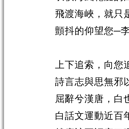
飛渡海峽，就只
顫抖的仰望您─
上下追索，向您
詩言志與思無邪
屈辭兮漢唐，白
白話文運動近百