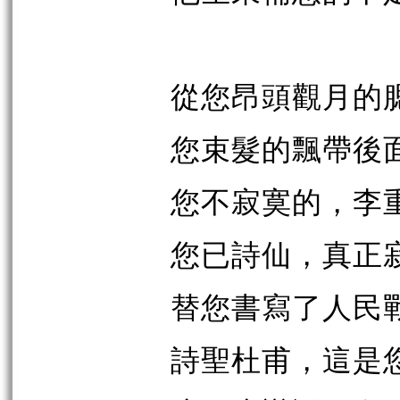
從您昂頭觀月的
您束髮的飄帶後
您不寂寞的，李
您已詩仙，真正
替您書寫了人民
詩聖杜甫，這是