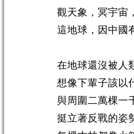
觀天象，冥宇宙
這地球，因中國
在地球還沒被人
想像下輩子該以
與周圍二萬棵一
挺立著反戰的姿