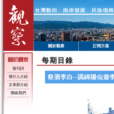
關於觀察
訂閱方案
每期目錄
發刊詞
祭酒李白─謁綿陽仙遊李
發行人介紹
主筆群介紹
聯絡我們