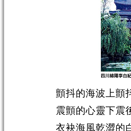
顫抖的海波上顫
震顫的心靈下震
衣袂海風乾澀的