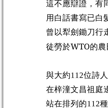
這不應辯證，有
用白話書寫已白
曾以犁劍鋤刀行
WTO
徒勞於
的農
與大約112位詩
在梓潼文昌祖庭
站在排列的112