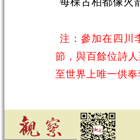
每棵古柏都像火
注：參加在四川
節，與百餘位詩人
至世界上唯一供奉