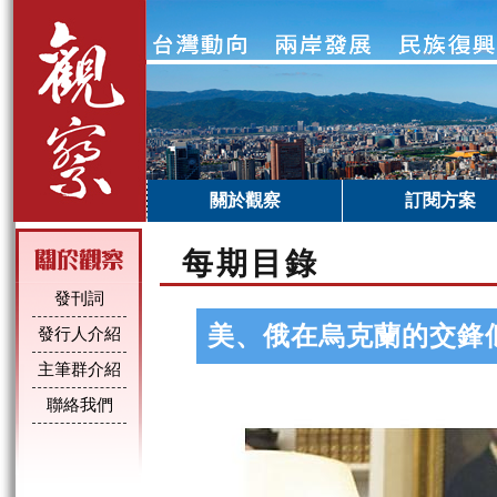
關於觀察
訂閱方案
每期目錄
發刊詞
美、俄在烏克蘭的交鋒
發行人介紹
主筆群介紹
聯絡我們