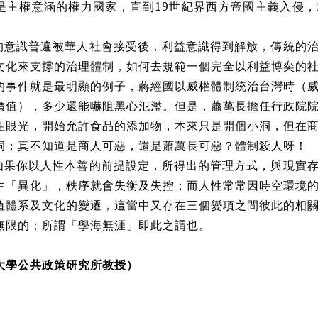
是主權意涵的權力國家，直到19世紀界西方帝國主義入侵
意識普遍被華人社會接受後，利益意識得到解放，傳統的治
文化來支撐的治理體制，如何去規範一個完全以利益博奕的
的事件就是最明顯的例子，蔣經國以威權體制統治台灣時（
價值），多少還能嚇阻黑心氾濫。但是，蕭萬長擔任行政院
性眼光，開始允許食品的添加物，本來只是開個小洞，但在
洞；真不知道是商人可惡，還是蕭萬長可惡？體制殺人呀！
果你以人性本善的前提設定，所得出的管理方式，與現實存
生「異化」，秩序就會失衡及失控；而人性常常因時空環境
值體系及文化的變遷，這當中又存在三個變項之間彼此的相
無限的；所謂「學海無涯」即此之謂也。
大學公共政策研究所教授）