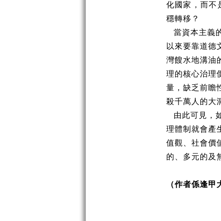
化國家，而不
穩轉移？
當資本主義的
以來要靠道德
灣餿水地溝油
理的核心治理
量，缺乏前瞻
殺千萬人的大
由此可見，如
理體制就會產
值觀、社會價
的、多元的及
（作者係逢甲