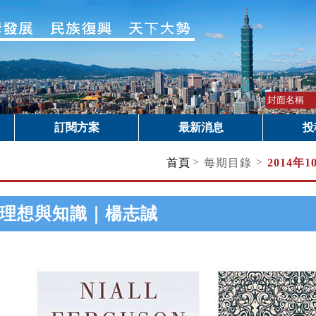
訂閱方案
最新消息
投
>
>
首頁
每期目錄
2014年
理想與知識｜楊志誠