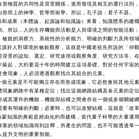
有形物質的共同性及背景關係，進而發現其相互的運行法則
由形而上的神學、哲學而術學。所以，孔子說：君子不器。
和成果（本體論、起源論和知識論）來看，知識體系的建構
動。所以，人的生存機能與活動是人與環境之間的智能活動
：敏銳的洞察力、系統性的分析能力、明確的判斷力及跨領
源於人對環境的敏銳觀察，這就是中國老祖先所說的「仰觀
題背景的認知、選定、研究途徑或觀察角度、研究方法等。
年級起，大約要花十年的時間建立這項基礎。對於任何宇宙
社會現象，人必須透過觀察找出其組合的元素。
個元素是不可能獨立存在而形成現象，它必然會與其他元素
體現象網路中有某種定位；找出這個網路結構及各元素的定
形成其運作的機能，機能與結構之間會存在一個或多個關鍵
需要有明確的判斷；必要時，也可以改變結構，這就是「改
蒙知識的典範是經由化約而建構，當代量子科學的大量運用
專業的領域知識得到詮釋，所產生的問題，也不可能透過單
人提升文明的重要智能。