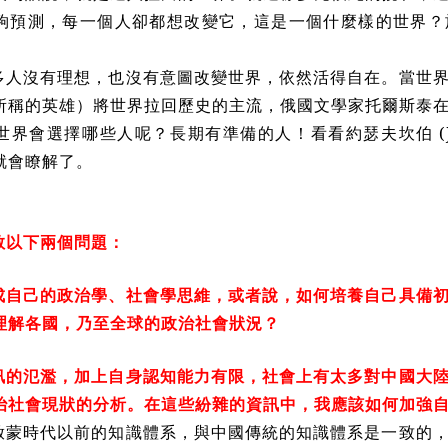
夠預測，每一個人卻都想改變它，這是一個什麼樣的世界？
人沒有理想，也沒有意圖改變世界，依然活得自在。當世界
所稱的英雄）將世界拉回歷史的主流，俄國文學家托爾斯泰
會選擇哪些人呢？長期有準備的人！看看約瑟夫坎伯 (Joseph C
就會瞭解了。
教以下兩個問題：
自己的政治學、社會學思維，或者說，如何培養自己具備初
理解各國，乃至全球的政治社會狀況？
的氾濫，加上自身認知能力有限，社會上有太多對中國大陸
治社會現狀的分析。在這些紛雜的資訊中，我應該如何加強
啟蒙時代以前的知識體系，與中國傳統的知識體系是一致的