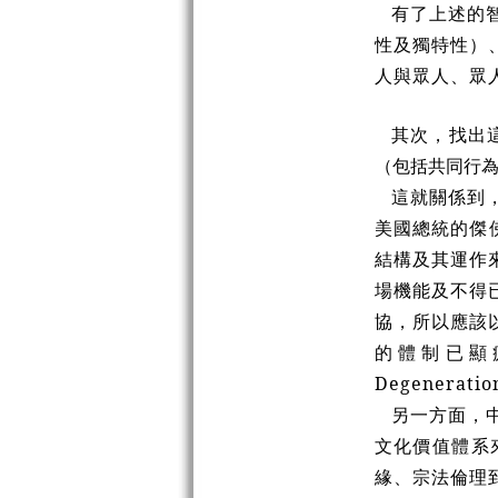
有了上述的智
性及獨特性）
人與眾人、眾
其次，找出這
（包括共同行
這就關係到，
美國總統的傑佛
結構及其運作
場機能及不得
協，所以應該
的體制已顯疲態
Degenera
另一方面，中
文化價值體系
緣、宗法倫理