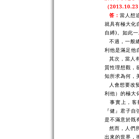
（2013.10.2
答：
當人想
就具有極大化
自縛)。如此
不過，一般總
利他是滿足他
其次，當人有
質性理想觀，
知所求為何，
人會想要改變
利他）的極大
事實上，客觀
『健』君子自
是不滿意於既
然而，人們所
出來的世界，