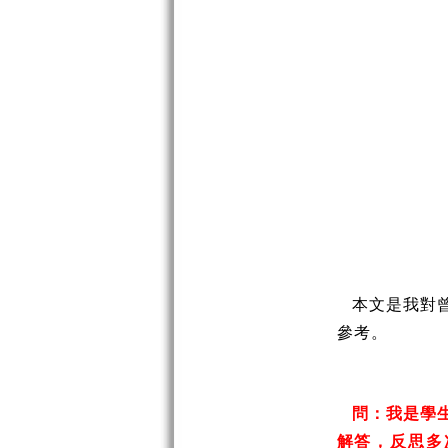
本文是我對曾
參考。
問：
我是學
解答，反思多