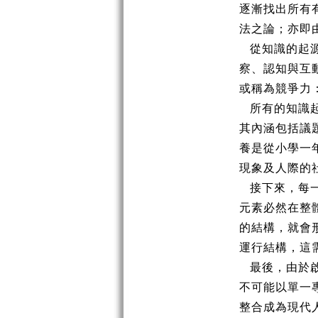
逐漸找出所有
法之論；亦即
從知識的起源
察、認知與互
或稱為競爭力
所有的知識起
其內涵包括議
養是從小學一
現象及人際的
接下來，每一
元素必然在整
的結構，就會
運行結構，這
最後，由於啟
不可能以單一
整合成為現代