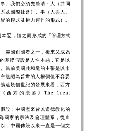
事。我們必須先釐清：人（共同
體系及國際社會）、事（人與人、
分配的模式及權力運作的形式）。
是本惡，隨之而形
成的「管理方式
，美國創國者之一，後來又成為
度建構的基礎假設是人性本惡，它是以
能。當前美國共和黨的主張是以市
民主黨認為普世的人權價值不容妥
主義這幾個世紀的發展來看，西方
《西方的衰落》The Great
假設；中國歷來皆以道德教化的
為國家的宗法及倫理體系，從血
所以，中國傳統以來一直是一個文