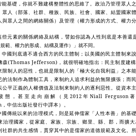
能基礎，你就不難建構整體性的思維了。政治乃管理眾人之
、眾人（部落、社群、種族、民族、社會、國家、結盟國家
人與眾人之間的網絡關係）及管理（權力形成的方式、權力
些元素的關係網絡及結構，譬如你認為人性到底是本善還
為規範、權力的形成、結構及運作）」就不同。
中國到底適不適合西方的民主體制；以美國的民主體制來說
森(Thomas Jefferson)，就很明確地指出：民主制
來限制人的惡性，也就是限制人的「極大化自我利益」之本
已的法制作為體制工具，來制約人追求利益的無限擴張；而
以公平正義的人權價值及法制來制約人的逐利惡性。從資本
，甚至走向崩解（見2012年Niall Ferguson著
tion，中信出版社發行中譯本）。
國傳統以來的治理模式，則是延伸儒家「人性本善」的基礎
來治理國家，從家庭、家族、宗族、鄉里、縣、郡，而擴大
到社群的共生感情，貫穿其中的是儒家的道德規範及文化。