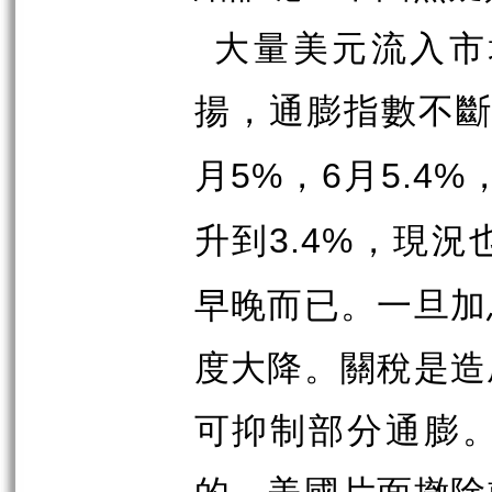
大量美元流入市
揚，通膨指數不
月
，
月
5%
6
5.4%
升到
，現況
3.4%
早晚而已。一旦加
度大降。關稅是造
可抑制部分通膨
的，美國片面撤除