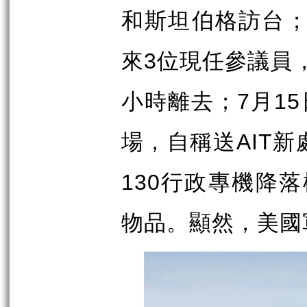
和斯坦伯格訪台
來
位現任參議員
3
小時離去；
月
7
15
場，自稱送
新
AIT
行政專機降落
130
物品。顯然，美國