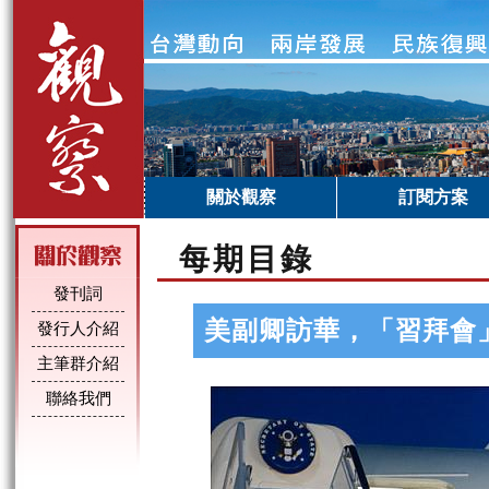
關於觀察
訂閱方案
每期目錄
發刊詞
美副卿訪華，「習拜會
發行人介紹
主筆群介紹
聯絡我們