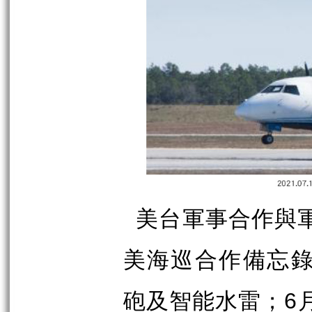
美台軍事合作與
美海巡合作備忘
砲及智能水雷；
6