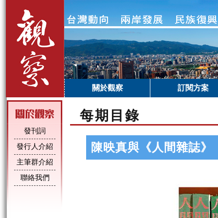
關於觀察
訂閱方案
每期目錄
發刊詞
陳映真與《人間雜誌》
發行人介紹
主筆群介紹
聯絡我們