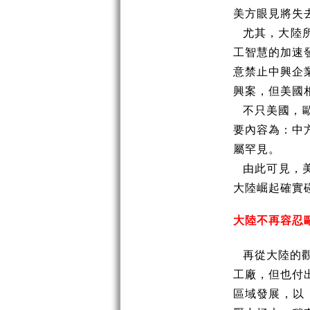
美方眼見將失
尤其，大陸
工智慧的加速
意禁止中興企
興案，但美國
不只美國，
要內容為：中
屬罕見。
由此可見，
大陸崛起確實
大陸不再容忍
再從大陸的
工廠，但也付
區域發展，以