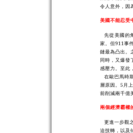
令人意外，因
美國不能忍受
先從美國的
家。但911
鏈最為凸出。
同時，又爆發
感壓力。至此
在歐巴馬時
層原因。5月
前削減兩千億
兩個經濟霸權
更進一步觀
迫技轉，以及