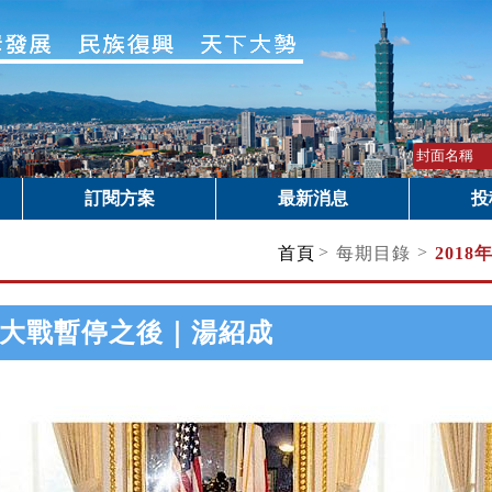
訂閱方案
最新消息
投
>
>
首頁
每期目錄
2018
大戰暫停之後｜湯紹成