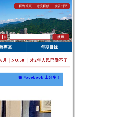
回到首頁
意見回饋
廣告刊登
稿專區
每期目錄
年6月｜
NO.58 │ 才2年人民已受不了
在 Facebook 上分享！