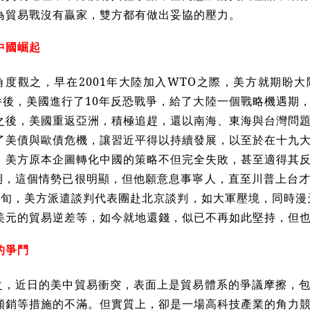
為貿易戰沒有贏家，雙方都有做出妥協的壓力。
中國崛起
角度觀之，早在2001年大陸加入WTO之際，美方就期盼
事件後，美國進行了10年反恐戰爭，給了大陸一個戰略機遇期
之後，美國重返亞洲，積極追趕，還以南海、東海與台灣問
了美債與歐債危機，讓習近平得以持續發展，以至於在十九
，美方原本企圖轉化中國的策略不但完全失敗，甚至適得其
期，這個情勢已很明顯，但他願意息事寧人，直至川普上台
上旬，美方派遣談判代表團赴北京談判，如大軍壓境，同時漫天
美元的貿易逆差等，如今就地還錢，似已不再如此堅持，但
的爭鬥
之，近日的美中貿易衝突，表面上是貿易體系的爭議摩擦，
傾銷等措施的不滿。但實質上，卻是一場高科技產業的角力