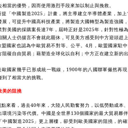
去相當的優勢，因而使用激烈手段來加以制止與挽救。
所提「中國製造2025」計畫，將主導建立半導體產業，加上
發展，可提升中國高科技產業，將製造大國轉型為製造強國
業對美國的採購案長達7年，屆時正好是2025年，針對性極
相關人士仍揚言不會就此罷休，可見美方感受到中方迎頭趕
歐盟國家也認為中歐貿易不對等、公平。4月，歐盟國家駐
方阻礙自由貿易；藉塑造全球化以自利；中方正在建立新的
美歐國家幾乎已形成統一戰線，1900年的八國聯軍儼然再
碰到了相當大的挑戰。
歐美的阻撓
觀點來看，過去40年來，大陸人民勤奮努力，以低勞動成本
出環境污染等代價。中國是全世界130個國家的最大貿易夥
「中國製造2025」更上層樓，卻受到歐美國家的阻撓，的