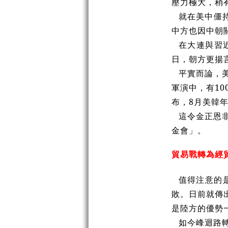
壓力極大，稍
就在美中僵持
中方也因中朝
在大連與習
日，朝方更揚
平實而論，
軍演中，有10
布，8月美韓年
這令金正恩
金會」。
貿易戰轉為經
值得注意的
敗。日前就傳
是陸方的優勢
如今峰迴路