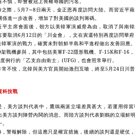
有不慎，即會被冠上喪權辱國的污名。
之際，5月7
∼
8日兩天，金正恩再度訪問大陸。而習近平
關係進一步改善，增加了對美國的談判籌碼。
近平主席會面後，朝方以美韓軍演威脅為由，取消了與南韓
言要取消6月12日的「川金會」，文在寅還特別再度訪問華
美韓軍演的戰力，確實未對朝鮮半島和平進程做出友善回應。5
0架戰機參與，其中包括美軍F-22隱形戰機、F-15K和F-16
度例行的「乙支自由衛士」(UFG)，也會照常舉行。
非常不悅，北韓與美方官員開始激烈互嗆，終至5月24日川
貿科技戰
是，美方談判代表中，鷹鴿兩派立場差異甚大，若運用得當
出美方談判陣營內鬨的消息。而陸方談判代表劉鶴的立場鮮
一。
轉，警報解除，但這應只是權宜措施，後續的談判還是硬仗