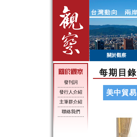
關於觀察
每期目錄
發刊詞
美中貿易
發行人介紹
主筆群介紹
聯絡我們