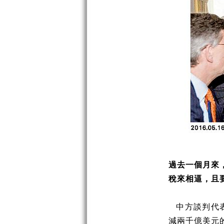
過去一個月來
稅來相逼，且
中方談判代
減兩千億美元