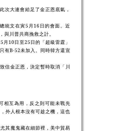
藉此次大連會給足了金正恩底氣，
總統文在寅5月16日的會面。近
府，與川普共商挽救之計。
月10日至25日的「超級雷霆」
，只有B-52未加入。同時韓方還宣
普致信金正恩，決定暫時取消「川
可相互為用，反之則可能未戰先
明，外人根本沒有可趁之機，這也
，尤其魔鬼藏在細節裡，美中貿易