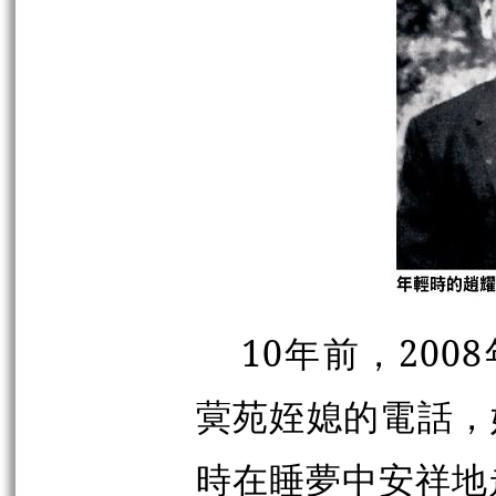
10年前，20
蓂苑姪媳的電話，
時在睡夢中安祥地