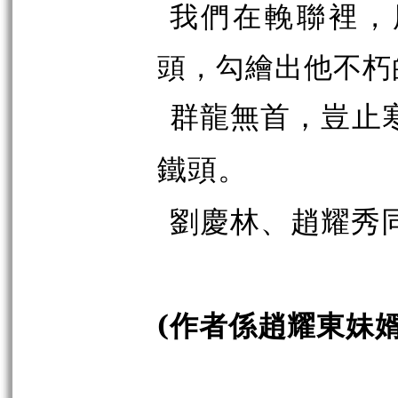
我們在輓聯裡，
頭，勾繪出他不朽
群龍無首，豈止
鐵頭。
劉慶林、趙耀秀
(作者係趙耀東妹