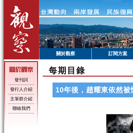
關於觀察
訂閱方案
每期目錄
發刊詞
10年後，趙耀東依然被
發行人介紹
主筆群介紹
聯絡我們