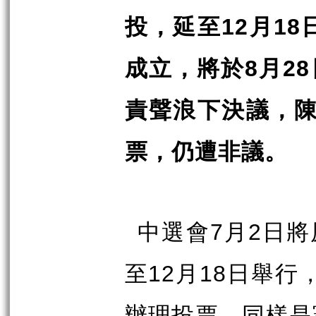
投，延至
月
12
18
成立，將於
月
8
28
責聲浪下決議，
票，仍遭非議。
中選會
月
日將
7
2
至
月
日舉行
12
18
辦理投票。同樣是