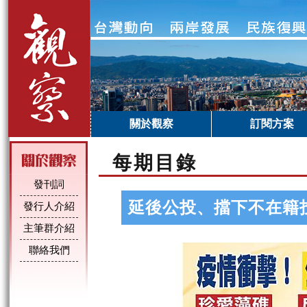
關於觀察
訂閱方案
每期目錄
發刊詞
延後公投、擋下不在籍
發行人介紹
主筆群介紹
聯絡我們