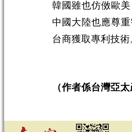
韓國雖也仿傚歐美
中國大陸也應尊重
台商獲取專利技術
（作者係台灣亞太