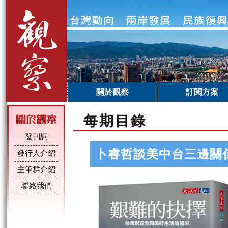
關於觀察
訂閱方案
每期目錄
發刊詞
卜睿哲談美中台三邊關
發行人介紹
主筆群介紹
聯絡我們