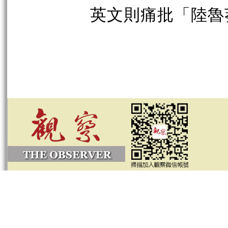
英文則痛批「陸魯