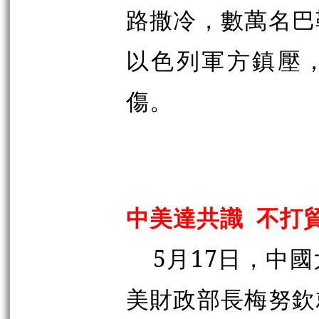
路撒冷，數萬名巴
以色列軍方鎮壓，
傷。
中美達共識 不打
5月17日，中
美財政部長梅努欽