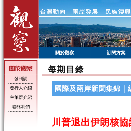
關於觀察
訂閱方案
每期目錄
發刊詞
國際及兩岸新聞集錦｜
發行人介紹
主筆群介紹
聯絡我們
川普退出伊朗核協