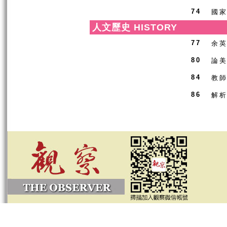
國
74
人文歷史 HISTORY
余
77
論
80
教
84
解
86