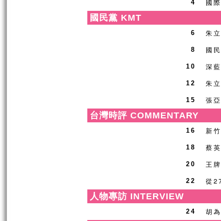
國
4
國民黨 KMT
朱
6
國
8
深
10
朱
12
張
15
台灣時評 COMMENTARY
新
16
蔡
18
王牌
20
從2
22
人物專訪 INTERVIEW
胡
24