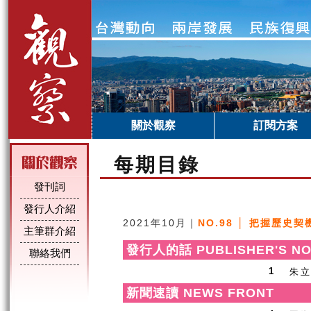
關於觀察
訂閱方案
每期目錄
發刊詞
發行人介紹
2021年10月｜
NO.98 │ 把握歷史
主筆群介紹
發行人的話 PUBLISHER'S NO
聯絡我們
朱
1
新聞速讀 NEWS FRONT