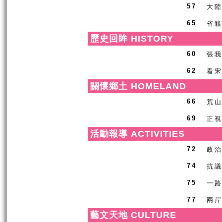
大
57
省
65
歷史回眸 HISTORY
張
60
看
62
關懷鄉土 HOMELAND
荒
66
正
69
活動報導 ACTIVITIES
政
72
抗
74
一
75
兩岸
77
藝文天地 CULTURE