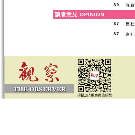
收
80
讀者意見 OPINION
應
87
為
87