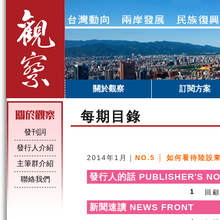
關於觀察
訂閱方案
每期目錄
發刊詞
發行人介紹
2014年1月｜
NO.5 │ 如何看待陸
主筆群介紹
發行人的話 PUBLISHER'S NO
聯絡我們
回
1
新聞速讀 NEWS FRONT