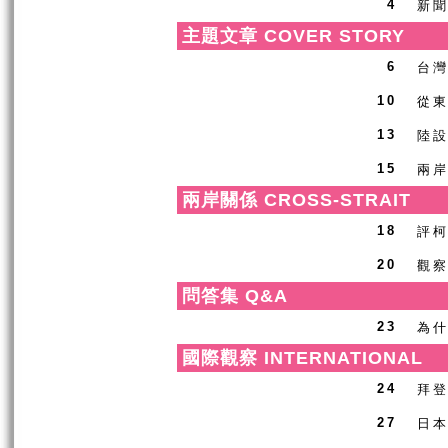
新
4
主題文章 COVER STORY
台
6
從
10
陸
13
兩
15
兩岸關係 CROSS-STRAIT
評
18
觀
20
問答集 Q&A
為
23
國際觀察 INTERNATIONAL
拜
24
日
27